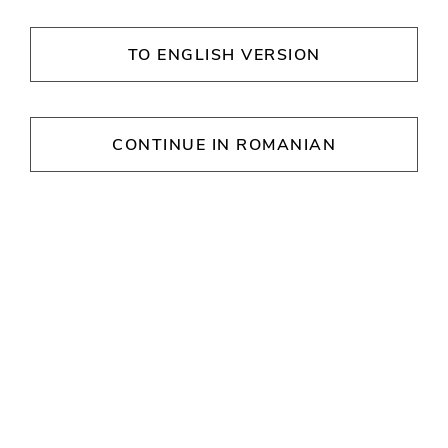
Supernova Pitești, să-ți răsfeți papilele cu
gustări delicioase!
TO ENGLISH VERSION
Fornetti
CONTINUE IN ROMANIAN
ORE DE DESCHIDERE
Luni
09:30 - 21:30
Marţi
09:30 - 21:30
Miercuri
09:30 - 21:30
Joi
09:30 - 21:30
Vineri
09:30 - 21:30
Sâmbătă
09:30 - 21:30