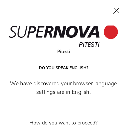
EN
PITESTI
Home
Search
Main navigation
Skip to content
PITESTI
Pitesti
DO YOU SPEAK ENGLISH?
We have discovered your browser language
settings are in English.
Ți-e poftă de ceva gustos? Hai la Fornetti, în
How do you want to proceed?