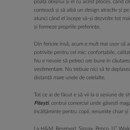
poată obișnui și el cu acest proces, când cre
contează și să aibă un design atractiv și pe 
atunci când el începe să-și dezvolte tot mai
și formeze propriile preferințe.
Din fericire însă, acum e mult mai ușor să a
potrivite pentru cel mic: confortabile, calita
Nu e nevoie să petreci ore bune în căutarea
vestimentare. Nu trebuie nici să te deplasezi 
distanță mare unele de celelalte.
Tot ce ai de făcut e să vii la o sesiune de 
Pitești
, centrul comercial unde găsești mag
încălțăminte pentru copii, renumite chiar și 
La H&M, Reserved, Sinsay, Pepco, LC Waiki