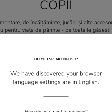
COPII
mentare, de încălțăminte, jucării și alte accesor
au pentru viața de părinte - pe toate le găseșt
Pitești.
DO YOU SPEAK ENGLISH?
We have discovered your browser
language settings are in English.
zinele Noastre