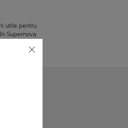
ii utile pentru
i în Supernova