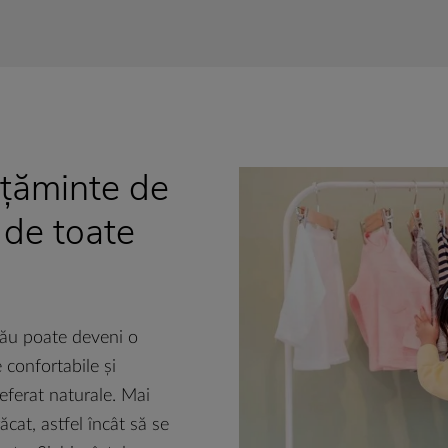
lțăminte de
i de toate
tău poate deveni o
 confortabile și
referat naturale. Mai
cat, astfel încât să se