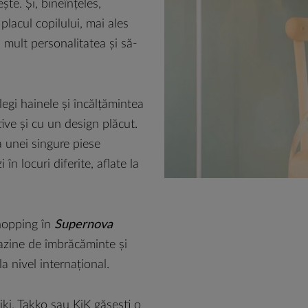
ște. Și, bineînțeles,
placul copilului, mai ales
 mult personalitatea și să-
legi hainele și încălțămintea
tive și cu un design plăcut.
 unei singure piese
în locuri diferite, aflate la
shopping în
Supernova
azine de îmbrăcăminte și
la nivel internațional.
ki, Takko sau KiK găsești o