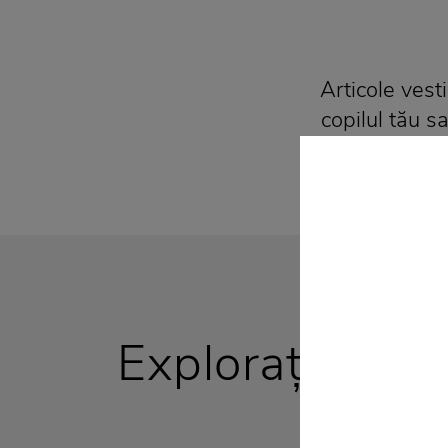
Articole vesti
copilul tău s
Explorați Maga