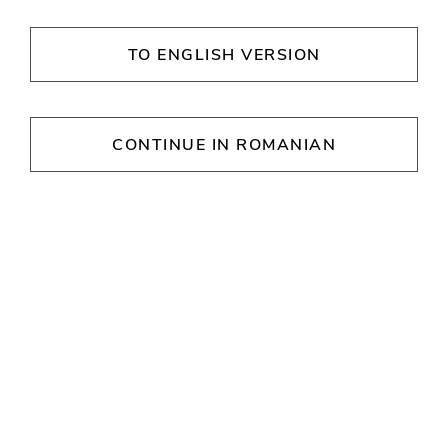
Găsește electronice și electrocasnice la prețuri
smart, în magazinul Flanco din Supernova
TO ENGLISH VERSION
Pitești. Tehnologie de top, oferte și consiliere
de calitate.
CONTINUE IN ROMANIAN
Flanco Smart Discounter
ORE DE DESCHIDERE
Luni
09:30 - 21:30
Marţi
09:30 - 21:30
Miercuri
09:30 - 21:30
Joi
09:30 - 21:30