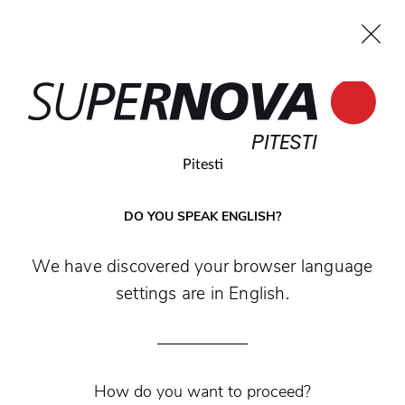
EN
PITESTI
Home
Search
Main navigation
Skip to content
PITESTI
Pitesti
DO YOU SPEAK ENGLISH?
We have discovered your browser language
settings are in English.
How do you want to proceed?