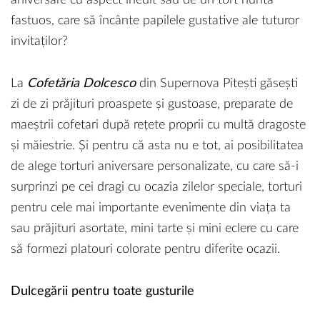
aniversare cu aspect inedit sau de un tort nuntă
fastuos, care să încânte papilele gustative ale tuturor
invitaților?
La
Cofetăria Dolcesco
din Supernova Pitești găsești
zi de zi prăjituri proaspete și gustoase, preparate de
maeștrii cofetari după rețete proprii cu multă dragoste
și măiestrie. Și pentru că asta nu e tot, ai posibilitatea
de alege torturi aniversare personalizate, cu care să-i
surprinzi pe cei dragi cu ocazia zilelor speciale, torturi
pentru cele mai importante evenimente din viața ta
sau prăjituri asortate, mini tarte și mini eclere cu care
să formezi platouri colorate pentru diferite ocazii.
Dulcegării pentru toate gusturile