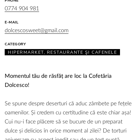
PHONE
0774 904 981
E-MAIL
dolcescosweet@gmail.com
CATEGORY
HIPERMARKET, RESTAURANTE ŞI CAFENELE
Momentul tău de răsfăț are loc la Cofetăria
Dolcesco!
Se spune despre deserturi că aduc zâmbete pe fețele
oamenilor. Și credem cu certitudine că este chiar așa!
Cui nu-i face plăcere să se bucure de un preparat
dulce și delicios în orice moment al zilei? De torturi