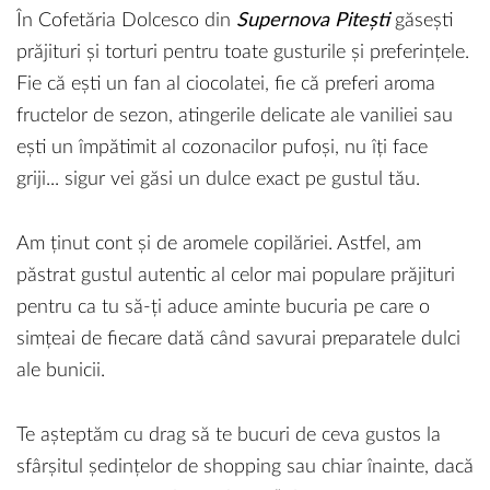
În Cofetăria Dolcesco din
Supernova Pitești
găsești
prăjituri și torturi pentru toate gusturile și preferințele.
Fie că ești un fan al ciocolatei, fie că preferi aroma
fructelor de sezon, atingerile delicate ale vaniliei sau
ești un împătimit al cozonacilor pufoși, nu îți face
griji... sigur vei găsi un dulce exact pe gustul tău.
Am ținut cont și de aromele copilăriei. Astfel, am
păstrat gustul autentic al celor mai populare prăjituri
pentru ca tu să-ți aduce aminte bucuria pe care o
simțeai de fiecare dată când savurai preparatele dulci
ale bunicii.
Te așteptăm cu drag să te bucuri de ceva gustos la
sfârșitul ședințelor de shopping sau chiar înainte, dacă