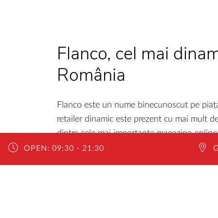
Flanco, cel mai dinami
România
Flanco este un nume binecunoscut pe piața
retailer dinamic este prezent cu mai mult de
dintre cele mai importante magazine online
OPEN:
09:30 - 21:30