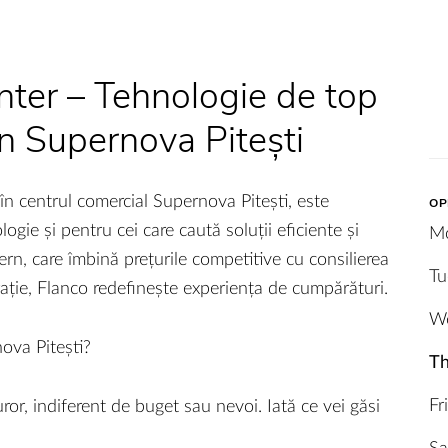
ter – Tehnologie de top
 în Supernova Pitești
n centrul comercial Supernova Pitești, este
OP
ogie și pentru cei care caută soluții eficiente și
M
n, care îmbină prețurile competitive cu consilierea
Tu
rație, Flanco redefinește experiența de cumpărături.
W
ova Pitești?
Th
Fr
ror, indiferent de buget sau nevoi. Iată ce vei găsi