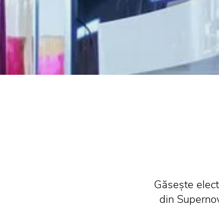
Găsește electr
din Supernova