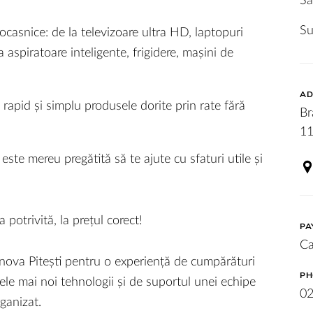
Sa
S
ocasnice: de la televizoare ultra HD, laptopuri
aspiratoare inteligente, frigidere, mașini de
AD
ă rapid și simplu produsele dorite prin rate fără
Br
11
ste mereu pregătită să te ajute cu sfaturi utile și
potrivită, la prețul corect!
PA
Ca
nova Pitești pentru o experiență de cumpărături
PH
le mai noi tehnologii și de suportul unei echipe
0
rganizat.