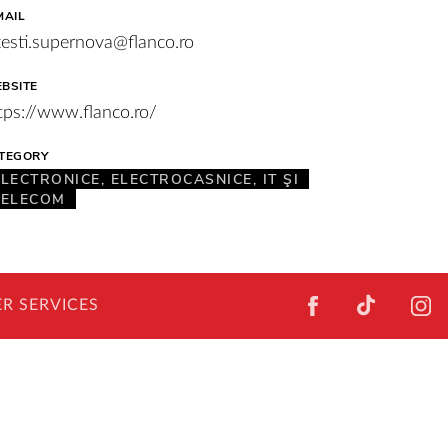
MAIL
testi.supernova@flanco.ro
BSITE
tps://www.flanco.ro/
TEGORY
ELECTRONICE, ELECTROCASNICE, IT ŞI
TELECOM
FACEBOOK
TIKTOK
I
R SERVICES