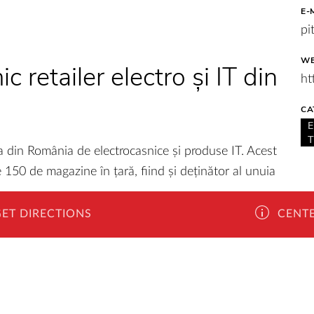
E-
pi
WE
c retailer electro și IT din
ht
CA
 din România de electrocasnice și produse IT. Acest
 150 de magazine în țară, fiind și deținător al unuia
.
GET DIRECTIONS
CENTE