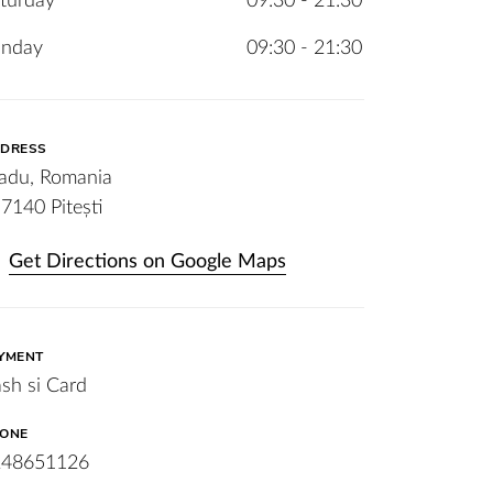
turday
09:30 - 21:30
unday
09:30 - 21:30
DRESS
adu, Romania
7140 Pitești
Get Directions on Google Maps
YMENT
sh si Card
ONE
248651126